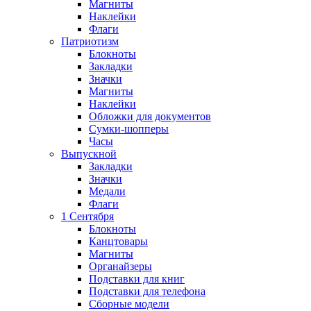
Магниты
Наклейки
Флаги
Патриотизм
Блокноты
Закладки
Значки
Магниты
Наклейки
Обложки для документов
Сумки-шопперы
Часы
Выпускной
Закладки
Значки
Медали
Флаги
1 Сентября
Блокноты
Канцтовары
Магниты
Органайзеры
Подставки для книг
Подставки для телефона
Сборные модели