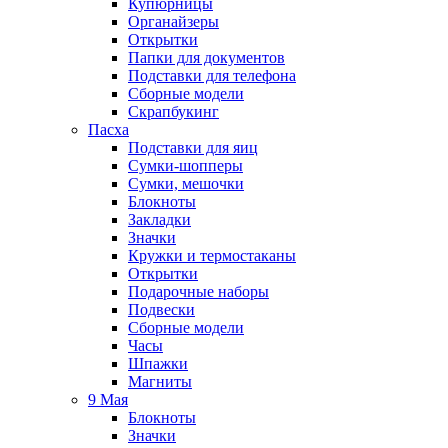
Купюрницы
Органайзеры
Открытки
Папки для документов
Подставки для телефона
Сборные модели
Скрапбукинг
Пасха
Подставки для яиц
Сумки-шопперы
Сумки, мешочки
Блокноты
Закладки
Значки
Кружки и термостаканы
Открытки
Подарочные наборы
Подвески
Сборные модели
Часы
Шпажки
Магниты
9 Мая
Блокноты
Значки