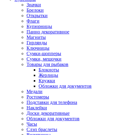
Значки
Брелоки
Открытки
Флаги
Купюрницы
Панно декоративное
Магниты
Гирлянды
Ключницы
Сумки-шопперы
Сумки, мешочки
Товары для рыбаков
Блокноты
Жерлицы
Кружки
Обложки для документов
Медали
Ростомеры
Подставки для телефона
Наклейки
Доски декоративные
Обложки для документов
Часы
Слэп браслеты
Визитницы