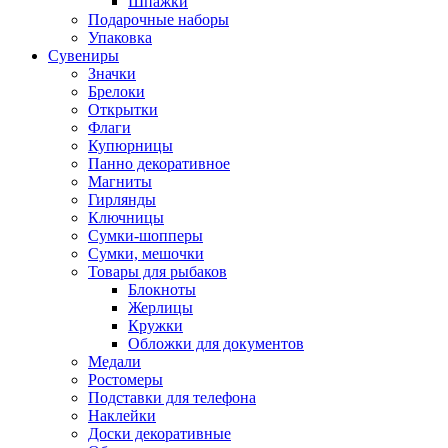
Шпажки
Подарочные наборы
Упаковка
Сувениры
Значки
Брелоки
Открытки
Флаги
Купюрницы
Панно декоративное
Магниты
Гирлянды
Ключницы
Сумки-шопперы
Сумки, мешочки
Товары для рыбаков
Блокноты
Жерлицы
Кружки
Обложки для документов
Медали
Ростомеры
Подставки для телефона
Наклейки
Доски декоративные