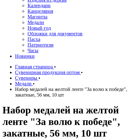
Календари
Канцелярия
Магниты
Медали
Новый год
Обложки для документов
Пасха
Патриотизм
Часы
Новинки
Главная страница
•
Сувенирная продукция оптом
•
Сувениры
•
Медали
•
Набор медалей на желтой ленте "За волю к победе",
закатные, 56 мм, 10 шт
Набор медалей на желтой
ленте "За волю к победе",
закатные, 56 мм, 10 шт