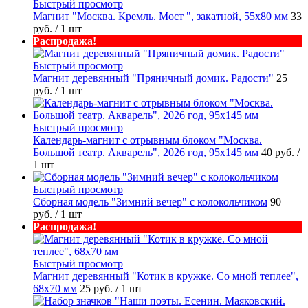
Быстрый просмотр
Магнит "Москва. Кремль. Мост ", закатной, 55х80 мм
33
руб.
/ 1 шт
Распродажа!
Быстрый просмотр
Магнит деревянный "Пряничный домик. Радости"
25
руб.
/ 1 шт
Быстрый просмотр
Календарь-магнит с отрывным блоком "Москва.
Большой театр. Акварель", 2026 год, 95х145 мм
40 руб.
/
1 шт
Быстрый просмотр
Сборная модель "Зимний вечер" с колокольчиком
90
руб.
/ 1 шт
Распродажа!
Быстрый просмотр
Магнит деревянный "Котик в кружке. Со мной теплее",
68х70 мм
25 руб.
/ 1 шт