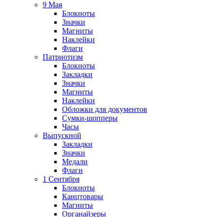
9 Мая
Блокноты
Значки
Магниты
Наклейки
Флаги
Патриотизм
Блокноты
Закладки
Значки
Магниты
Наклейки
Обложки для документов
Сумки-шопперы
Часы
Выпускной
Закладки
Значки
Медали
Флаги
1 Сентября
Блокноты
Канцтовары
Магниты
Органайзеры