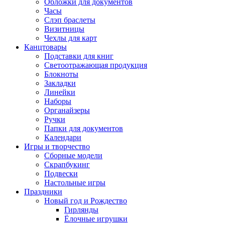
Обложки для документов
Часы
Слэп браслеты
Визитницы
Чехлы для карт
Канцтовары
Подставки для книг
Светоотражающая продукция
Блокноты
Закладки
Линейки
Наборы
Органайзеры
Ручки
Папки для документов
Календари
Игры и творчество
Сборные модели
Скрапбукинг
Подвески
Настольные игры
Праздники
Новый год и Рождество
Гирлянды
Ёлочные игрушки