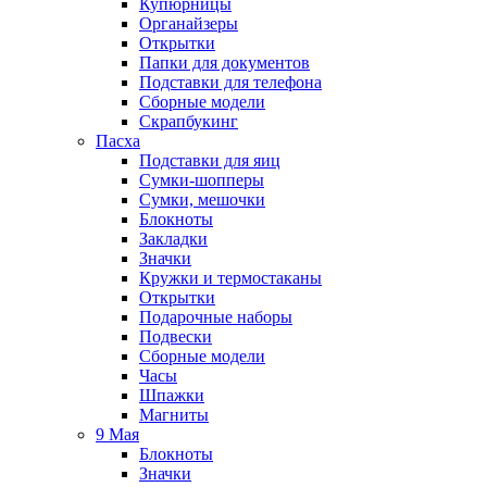
Купюрницы
Органайзеры
Открытки
Папки для документов
Подставки для телефона
Сборные модели
Скрапбукинг
Пасха
Подставки для яиц
Сумки-шопперы
Сумки, мешочки
Блокноты
Закладки
Значки
Кружки и термостаканы
Открытки
Подарочные наборы
Подвески
Сборные модели
Часы
Шпажки
Магниты
9 Мая
Блокноты
Значки