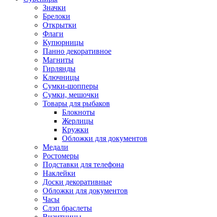
Значки
Брелоки
Открытки
Флаги
Купюрницы
Панно декоративное
Магниты
Гирлянды
Ключницы
Сумки-шопперы
Сумки, мешочки
Товары для рыбаков
Блокноты
Жерлицы
Кружки
Обложки для документов
Медали
Ростомеры
Подставки для телефона
Наклейки
Доски декоративные
Обложки для документов
Часы
Слэп браслеты
Визитницы