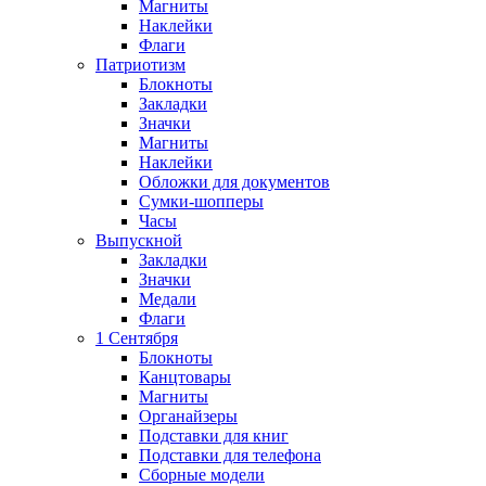
Магниты
Наклейки
Флаги
Патриотизм
Блокноты
Закладки
Значки
Магниты
Наклейки
Обложки для документов
Сумки-шопперы
Часы
Выпускной
Закладки
Значки
Медали
Флаги
1 Сентября
Блокноты
Канцтовары
Магниты
Органайзеры
Подставки для книг
Подставки для телефона
Сборные модели