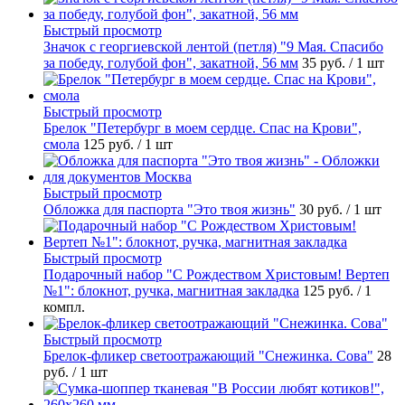
Быстрый просмотр
Значок с георгиевской лентой (петля) "9 Мая. Спасибо
за победу, голубой фон", закатной, 56 мм
35 руб.
/ 1 шт
Быстрый просмотр
Брелок "Петербург в моем сердце. Спас на Крови",
смола
125 руб.
/ 1 шт
Быстрый просмотр
Обложка для паспорта "Это твоя жизнь"
30 руб.
/ 1 шт
Быстрый просмотр
Подарочный набор "С Рождеством Христовым! Вертеп
№1": блокнот, ручка, магнитная закладка
125 руб.
/ 1
компл.
Быстрый просмотр
Брелок-фликер светоотражающий "Снежинка. Сова"
28
руб.
/ 1 шт