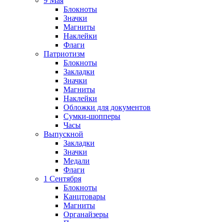
9 Мая
Блокноты
Значки
Магниты
Наклейки
Флаги
Патриотизм
Блокноты
Закладки
Значки
Магниты
Наклейки
Обложки для документов
Сумки-шопперы
Часы
Выпускной
Закладки
Значки
Медали
Флаги
1 Сентября
Блокноты
Канцтовары
Магниты
Органайзеры