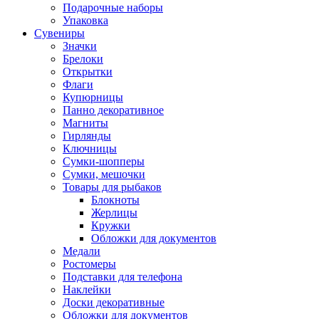
Подарочные наборы
Упаковка
Сувениры
Значки
Брелоки
Открытки
Флаги
Купюрницы
Панно декоративное
Магниты
Гирлянды
Ключницы
Сумки-шопперы
Сумки, мешочки
Товары для рыбаков
Блокноты
Жерлицы
Кружки
Обложки для документов
Медали
Ростомеры
Подставки для телефона
Наклейки
Доски декоративные
Обложки для документов