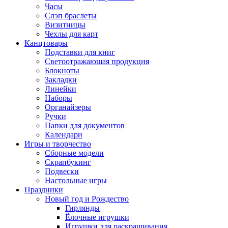
Часы
Слэп браслеты
Визитницы
Чехлы для карт
Канцтовары
Подставки для книг
Светоотражающая продукция
Блокноты
Закладки
Линейки
Наборы
Органайзеры
Ручки
Папки для документов
Календари
Игры и творчество
Сборные модели
Скрапбукинг
Подвески
Настольные игры
Праздники
Новый год и Рождество
Гирлянды
Ёлочные игрушки
Игрушки для раскрашивания