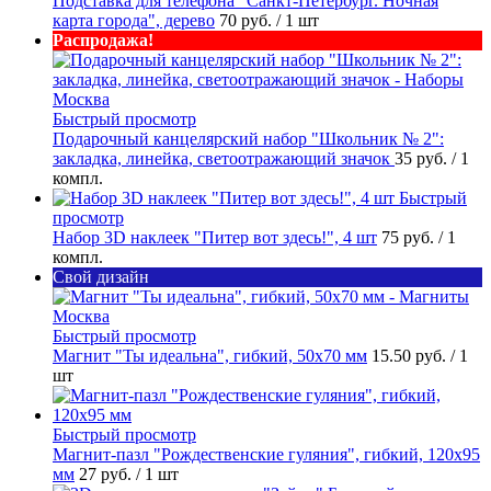
Подставка для телефона "Санкт-Петербург. Ночная
карта города", дерево
70 руб.
/ 1 шт
Распродажа!
Быстрый просмотр
Подарочный канцелярский набор "Школьник № 2":
закладка, линейка, светоотражающий значок
35 руб.
/ 1
компл.
Быстрый
просмотр
Набор 3D наклеек "Питер вот здесь!", 4 шт
75 руб.
/ 1
компл.
Свой дизайн
Быстрый просмотр
Магнит "Ты идеальна", гибкий, 50х70 мм
15.50 руб.
/ 1
шт
Быстрый просмотр
Магнит-пазл "Рождественские гуляния", гибкий, 120х95
мм
27 руб.
/ 1 шт