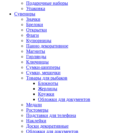
Подарочные наборы
Упаковка
Сувениры
Значки
Брелоки
Открытки
Флаги
Купюрницы
Панно декоративное
Магниты
Гирлянды
Ключницы
Сумки-шопперы
Сумки, мешочки
Товары для рыбаков
Блокноты
Жерлицы
Кружки
Обложки для документов
Медали
Ростомеры
Подставки для телефона
Наклейки
Доски декоративные
Обложки для документов