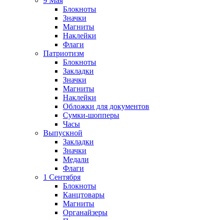
9 Мая
Блокноты
Значки
Магниты
Наклейки
Флаги
Патриотизм
Блокноты
Закладки
Значки
Магниты
Наклейки
Обложки для документов
Сумки-шопперы
Часы
Выпускной
Закладки
Значки
Медали
Флаги
1 Сентября
Блокноты
Канцтовары
Магниты
Органайзеры