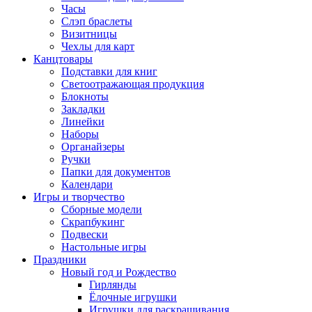
Часы
Слэп браслеты
Визитницы
Чехлы для карт
Канцтовары
Подставки для книг
Светоотражающая продукция
Блокноты
Закладки
Линейки
Наборы
Органайзеры
Ручки
Папки для документов
Календари
Игры и творчество
Сборные модели
Скрапбукинг
Подвески
Настольные игры
Праздники
Новый год и Рождество
Гирлянды
Ёлочные игрушки
Игрушки для раскрашивания