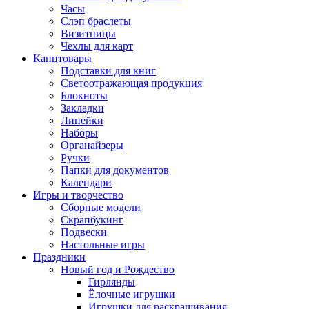
Часы
Слэп браслеты
Визитницы
Чехлы для карт
Канцтовары
Подставки для книг
Светоотражающая продукция
Блокноты
Закладки
Линейки
Наборы
Органайзеры
Ручки
Папки для документов
Календари
Игры и творчество
Сборные модели
Скрапбукинг
Подвески
Настольные игры
Праздники
Новый год и Рождество
Гирлянды
Ёлочные игрушки
Игрушки для раскрашивания