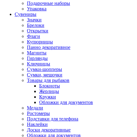
Подарочные наборы
Упаковка
Сувениры
Значки
Брелоки
Открытки
Флаги
Купюрницы
Панно декоративное
Магниты
Гирлянды
Ключницы
Сумки-шопперы
Сумки, мешочки
Товары для рыбаков
Блокноты
Жерлицы
Кружки
Обложки для документов
Медали
Ростомеры
Подставки для телефона
Наклейки
Доски декоративные
Обложки для документов