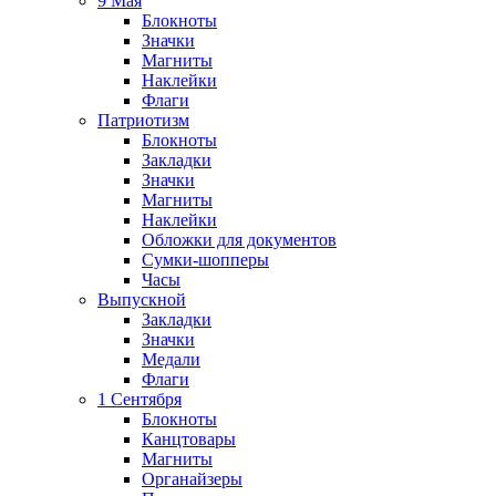
9 Мая
Блокноты
Значки
Магниты
Наклейки
Флаги
Патриотизм
Блокноты
Закладки
Значки
Магниты
Наклейки
Обложки для документов
Сумки-шопперы
Часы
Выпускной
Закладки
Значки
Медали
Флаги
1 Сентября
Блокноты
Канцтовары
Магниты
Органайзеры