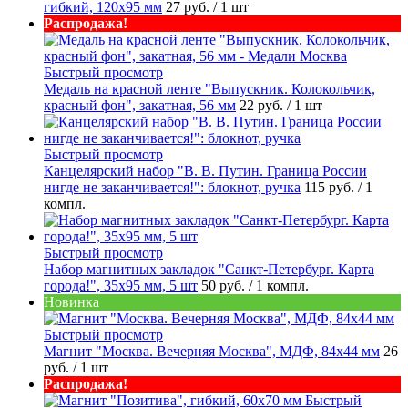
гибкий, 120х95 мм
27 руб.
/ 1 шт
Распродажа!
Быстрый просмотр
Медаль на красной ленте "Выпускник. Колокольчик,
красный фон", закатная, 56 мм
22 руб.
/ 1 шт
Быстрый просмотр
Канцелярский набор "В. В. Путин. Граница России
нигде не заканчивается!": блокнот, ручка
115 руб.
/ 1
компл.
Быстрый просмотр
Набор магнитных закладок "Санкт-Петербург. Карта
города!", 35х95 мм, 5 шт
50 руб.
/ 1 компл.
Новинка
Быстрый просмотр
Магнит "Москва. Вечерняя Москва", МДФ, 84х44 мм
26
руб.
/ 1 шт
Распродажа!
Быстрый