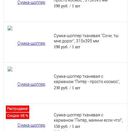
просто космос", 315х395 мм
190 руб.
/ 1 шт
Сумка-шоппер тканевая "Сочи, ты
мне дорог", 315х395 мм
190 руб.
/ 1 шт
Сумка-шоппер тканевая с
карманом "Питер - просто космос",
черная, 305х395 мм
230 руб.
/ 1 шт
Распродажа!
Сумка-шоппер тканевая с
Скидка -38 %
карманом "Питер, маякни если что!",
черная, 305х395 мм
150 руб.
/ 1 шт