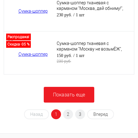
Сумка-шоппер тканевая с
карманом "Москва, дай обниму!",
черная, 305х395 мм
230 руб.
/ 1 шт
Распродажа!
Сумка-шоппер тканевая с
Скидка -35 %
карманом "Москву не возьмЁЖ",
черная, 305х395 мм
150 руб.
/ 1 шт
230 руб.
Показать еще
Назад
1
2
3
Вперед