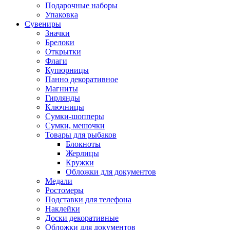
Подарочные наборы
Упаковка
Сувениры
Значки
Брелоки
Открытки
Флаги
Купюрницы
Панно декоративное
Магниты
Гирлянды
Ключницы
Сумки-шопперы
Сумки, мешочки
Товары для рыбаков
Блокноты
Жерлицы
Кружки
Обложки для документов
Медали
Ростомеры
Подставки для телефона
Наклейки
Доски декоративные
Обложки для документов