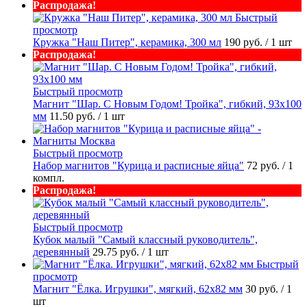
Распродажа!
Быстрый
просмотр
Кружка "Наш Питер", керамика, 300 мл
190 руб.
/ 1 шт
Распродажа!
Быстрый просмотр
Магнит "Шар. С Новым Годом! Тройка", гибкий, 93х100
мм
11.50 руб.
/ 1 шт
Быстрый просмотр
Набор магнитов "Курица и расписные яйца"
72 руб.
/ 1
компл.
Распродажа!
Быстрый просмотр
Кубок малый "Самый классный руководитель",
деревянный
29.75 руб.
/ 1 шт
Быстрый
просмотр
Магнит "Ёлка. Игрушки", мягкий, 62х82 мм
30 руб.
/ 1
шт