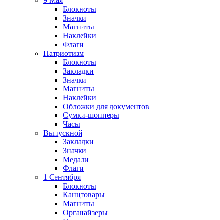
9 Мая
Блокноты
Значки
Магниты
Наклейки
Флаги
Патриотизм
Блокноты
Закладки
Значки
Магниты
Наклейки
Обложки для документов
Сумки-шопперы
Часы
Выпускной
Закладки
Значки
Медали
Флаги
1 Сентября
Блокноты
Канцтовары
Магниты
Органайзеры