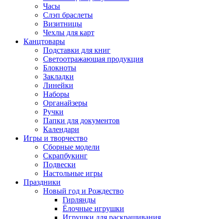
Часы
Слэп браслеты
Визитницы
Чехлы для карт
Канцтовары
Подставки для книг
Светоотражающая продукция
Блокноты
Закладки
Линейки
Наборы
Органайзеры
Ручки
Папки для документов
Календари
Игры и творчество
Сборные модели
Скрапбукинг
Подвески
Настольные игры
Праздники
Новый год и Рождество
Гирлянды
Ёлочные игрушки
Игрушки для раскрашивания