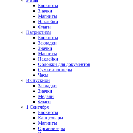
9 Мая
Блокноты
Значки
Магниты
Наклейки
Флаги
Патриотизм
Блокноты
Закладки
Значки
Магниты
Наклейки
Обложки для документов
Сумки-шопперы
Часы
Выпускной
Закладки
Значки
Медали
Флаги
1 Сентября
Блокноты
Канцтовары
Магниты
Органайзеры