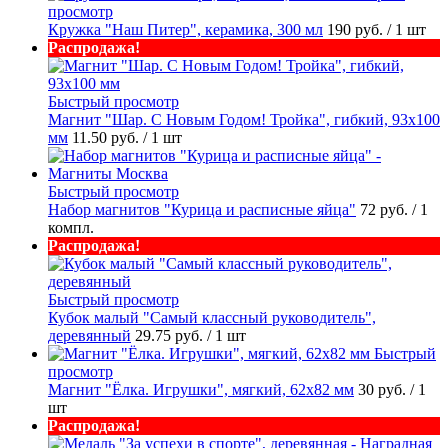
просмотр
Кружка "Наш Питер", керамика, 300 мл
190 руб.
/ 1 шт
Распродажа!
Быстрый просмотр
Магнит "Шар. С Новым Годом! Тройка", гибкий, 93х100
мм
11.50 руб.
/ 1 шт
Быстрый просмотр
Набор магнитов "Курица и расписные яйца"
72 руб.
/ 1
компл.
Распродажа!
Быстрый просмотр
Кубок малый "Самый классный руководитель",
деревянный
29.75 руб.
/ 1 шт
Быстрый
просмотр
Магнит "Ёлка. Игрушки", мягкий, 62х82 мм
30 руб.
/ 1
шт
Распродажа!