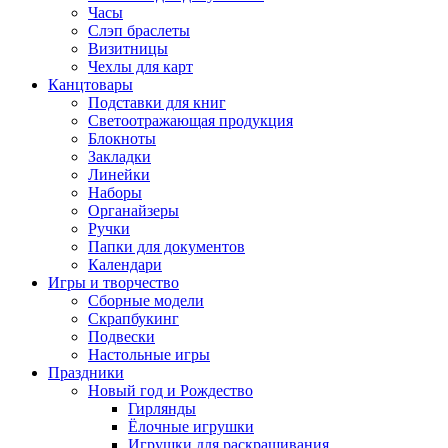
Часы
Слэп браслеты
Визитницы
Чехлы для карт
Канцтовары
Подставки для книг
Светоотражающая продукция
Блокноты
Закладки
Линейки
Наборы
Органайзеры
Ручки
Папки для документов
Календари
Игры и творчество
Сборные модели
Скрапбукинг
Подвески
Настольные игры
Праздники
Новый год и Рождество
Гирлянды
Ёлочные игрушки
Игрушки для раскрашивания