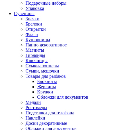
Подарочные наборы
Упаковка
Сувениры
Значки
Брелоки
Открытки
Флаги
Купюрницы
Панно декоративное
Магниты
Гирлянды
Ключницы
Сумки-шопперы
Сумки, мешочки
Товары для рыбаков
Блокноты
Жерлицы
Кружки
Обложки для документов
Медали
Ростомеры
Подставки для телефона
Наклейки
Доски декоративные
Обложки для документов