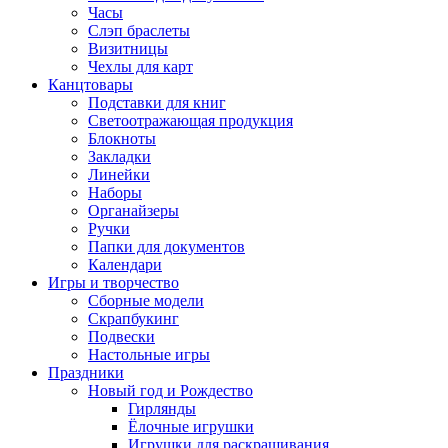
Часы
Слэп браслеты
Визитницы
Чехлы для карт
Канцтовары
Подставки для книг
Светоотражающая продукция
Блокноты
Закладки
Линейки
Наборы
Органайзеры
Ручки
Папки для документов
Календари
Игры и творчество
Сборные модели
Скрапбукинг
Подвески
Настольные игры
Праздники
Новый год и Рождество
Гирлянды
Ёлочные игрушки
Игрушки для раскрашивания