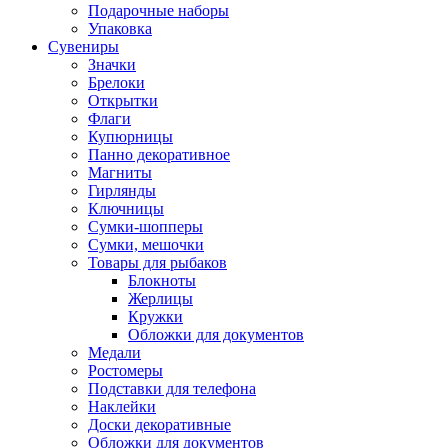
Подарочные наборы
Упаковка
Сувениры
Значки
Брелоки
Открытки
Флаги
Купюрницы
Панно декоративное
Магниты
Гирлянды
Ключницы
Сумки-шопперы
Сумки, мешочки
Товары для рыбаков
Блокноты
Жерлицы
Кружки
Обложки для документов
Медали
Ростомеры
Подставки для телефона
Наклейки
Доски декоративные
Обложки для документов