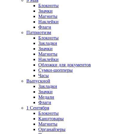
9 Мая
Блокноты
Значки
Магниты
Наклейки
Флаги
Патриотизм
Блокноты
Закладки
Значки
Магниты
Наклейки
Обложки для документов
Сумки-шопперы
Часы
Выпускной
Закладки
Значки
Медали
Флаги
1 Сентября
Блокноты
Канцтовары
Магниты
Органайзеры