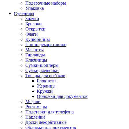
Подарочные наборы
Упаковка
Сувениры
Значки
Брелоки
Открытки
Флаги
Купюрницы
Панно декоративное
Магниты
Гирлянды
Ключницы
Сумки-шопперы
Сумки, мешочки
Товары для рыбаков
Блокноты
Жерлицы
Кружки
Обложки для документов
Медали
Ростомеры
Подставки для телефона
Наклейки
Доски декоративные
Обложки для документов