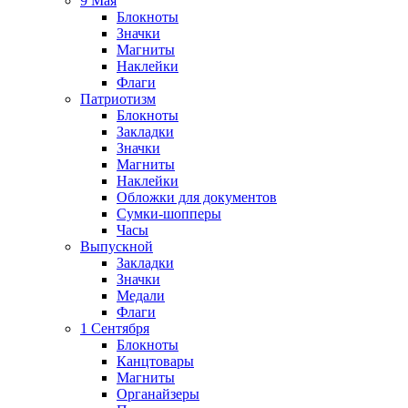
9 Мая
Блокноты
Значки
Магниты
Наклейки
Флаги
Патриотизм
Блокноты
Закладки
Значки
Магниты
Наклейки
Обложки для документов
Сумки-шопперы
Часы
Выпускной
Закладки
Значки
Медали
Флаги
1 Сентября
Блокноты
Канцтовары
Магниты
Органайзеры