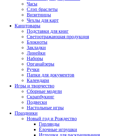
Часы
Слэп браслеты
Визитницы
Чехлы для карт
Канцтовары
Подставки для книг
Светоотражающая продукция
Блокноты
Закладки
Линейки
Наборы
Органайзеры
Ручки
Папки для документов
Календари
Игры и творчество
Сборные модели
Скрапбукинг
Подвески
Настольные игры
Праздники
Новый год и Рождество
Гирлянды
Ёлочные игрушки
Игрушки для раскрашивания