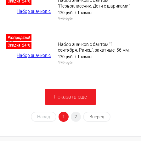
Набор значков с бантом
Скидка -24 %
"Первоклассник. Дети с шариками",
закатные, 56 мм, 5 шт
130 руб.
/ 1 компл.
170 руб.
Распродажа!
Набор значков с бантом "1
Скидка -24 %
сентября. Ранец", закатные, 56 мм,
5 шт
130 руб.
/ 1 компл.
170 руб.
Показать еще
Назад
1
2
Вперед