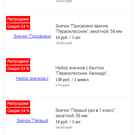
15.30 руб.
Распродажа!
Значок "Присвоено звание
Скидка -24 %
"Первоклассник", закатной, 56 мм
14 руб.
/ 1 шт
18.50 руб.
Распродажа!
Набор значков с бантом
Скидка -24 %
"Первоклассник. Авокадо",
закатные, 56 мм, 5 шт
130 руб.
/ 1 компл.
170 руб.
Распродажа!
Значок "Первый раз в 1 класс",
Скидка -24 %
закатной, 56 мм
14 руб.
/ 1 шт
18.50 руб.