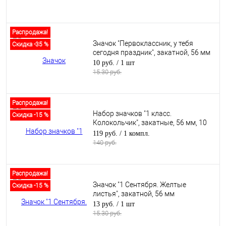
Распродажа!
Значок "Первоклассник, у тебя
Скидка -35 %
сегодня праздник", закатной, 56 мм
10 руб.
/ 1 шт
15.30 руб.
Распродажа!
Набор значков "1 класс.
Скидка -15 %
Колокольчик", закатные, 56 мм, 10
шт
119 руб.
/ 1 компл.
140 руб.
Распродажа!
Значок "1 Сентября. Желтые
Скидка -15 %
листья", закатной, 56 мм
13 руб.
/ 1 шт
15.30 руб.