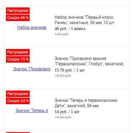
Распродажа!
Набор значков "Первый класс.
Скидка -66 %
Ранец", закатные, 56 мм, 10 шт
48 руб.
/ 1 компл.
140 руб.
Распродажа!
Значок "Присвоено звание
Скидка -15 %
"Первоклассник". Глобус", закатной,
56 мм
15.70 руб.
/ 1 шт
18.50 руб.
Распродажа!
Значок "Теперь я первоклассник.
Скидка -24 %
Дети", закатной, 56 мм
14 руб.
/ 1 шт
18.50 руб.