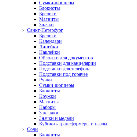
Сумки-шопперы
Блокноты
Брелоки
Магниты
Значки
Санкт-Петербург
Брелоки
Календари
Линейки
Наклейки
Обложки для документов
Подставки для канцелярии
Подставки для телефона
Подставки под горячее
Ручки
Сумки-шопперы
Блокноты
Кружки
Магниты
Наборы
Закладки
Значки и медали
Кубики - трансформеры и пазлы
Сочи
Блокноты