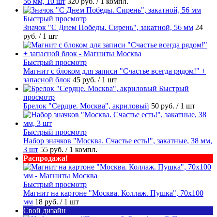
56 мм, 10 шт
320 руб.
/ 1 компл.
Быстрый просмотр
Значок "С Днем Победы. Сирень", закатной, 56 мм
24
руб.
/ 1 шт
Быстрый просмотр
Магнит с блоком для записи "Счастье всегда рядом!" +
запасной блок
45 руб.
/ 1 шт
Быстрый
просмотр
Брелок "Сердце. Москва", акриловый
50 руб.
/ 1 шт
Быстрый просмотр
Набор значков "Москва. Счастье есть!", закатные, 38 мм,
3 шт
55 руб.
/ 1 компл.
Распродажа!
Быстрый просмотр
Магнит на картоне "Москва. Коллаж. Пушка", 70х100
мм
18 руб.
/ 1 шт
Свой дизайн