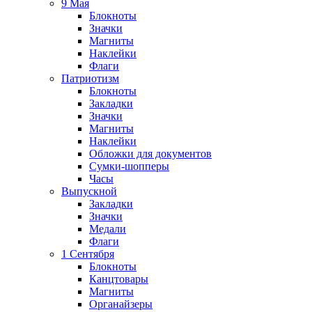
9 Мая
Блокноты
Значки
Магниты
Наклейки
Флаги
Патриотизм
Блокноты
Закладки
Значки
Магниты
Наклейки
Обложки для документов
Сумки-шопперы
Часы
Выпускной
Закладки
Значки
Медали
Флаги
1 Сентября
Блокноты
Канцтовары
Магниты
Органайзеры