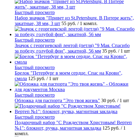
Быстрый просмотр
Набор значков "Привет из St.Petersburg. В Питере жить",
закатные, 38 мм, 3 шт
55 руб.
/ 1 компл.
Быстрый просмотр
Значок с георгиевской лентой (петля) "9 Мая. Спасибо
за победу, голубой фон", закатной, 56 мм
35 руб.
/ 1 шт
Быстрый просмотр
Брелок "Петербург в моем сердце. Спас на Крови",
смола
125 руб.
/ 1 шт
Быстрый просмотр
Обложка для паспорта "Это твоя жизнь"
30 руб.
/ 1 шт
Быстрый просмотр
Подарочный набор "С Рождеством Христовым! Вертеп
№1": блокнот, ручка, магнитная закладка
125 руб.
/ 1
компл.