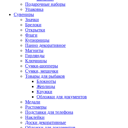
Подарочные наборы
Упаковка
Сувениры
Значки
Брелоки
Открытки
Флаги
Купюрницы
Панно декоративное
Магниты
Гирлянды
Ключницы
Сумки-шопперы
Сумки, мешочки
Товары для рыбаков
Блокноты
Жерлицы
Кружки
Обложки для документов
Медали
Ростомеры
Подставки для телефона
Наклейки
Доски декоративные
Обложки для документов