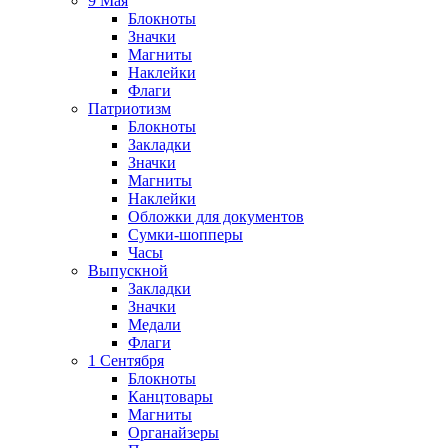
9 Мая
Блокноты
Значки
Магниты
Наклейки
Флаги
Патриотизм
Блокноты
Закладки
Значки
Магниты
Наклейки
Обложки для документов
Сумки-шопперы
Часы
Выпускной
Закладки
Значки
Медали
Флаги
1 Сентября
Блокноты
Канцтовары
Магниты
Органайзеры