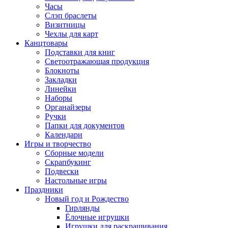
Часы
Слэп браслеты
Визитницы
Чехлы для карт
Канцтовары
Подставки для книг
Светоотражающая продукция
Блокноты
Закладки
Линейки
Наборы
Органайзеры
Ручки
Папки для документов
Календари
Игры и творчество
Сборные модели
Скрапбукинг
Подвески
Настольные игры
Праздники
Новый год и Рождество
Гирлянды
Ёлочные игрушки
Игрушки для раскрашивания