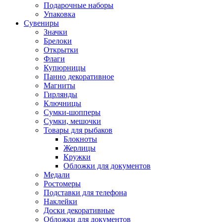
Подарочные наборы
Упаковка
Сувениры
Значки
Брелоки
Открытки
Флаги
Купюрницы
Панно декоративное
Магниты
Гирлянды
Ключницы
Сумки-шопперы
Сумки, мешочки
Товары для рыбаков
Блокноты
Жерлицы
Кружки
Обложки для документов
Медали
Ростомеры
Подставки для телефона
Наклейки
Доски декоративные
Обложки для документов