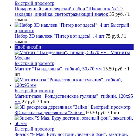
Быстрый просмотр
Подарочный канцелярский набор "Школьник № 2":
закладка, линейка, светоотражающий значок
35 руб.
/ 1
компл.
Быстрый
просмотр
Набор 3D наклеек "Питер вот здесь!", 4 шт
75 руб.
/ 1
компл.
Свой дизайн
Быстрый просмотр
Магнит "Ты идеальна", гибкий, 50х70 мм
15.50 руб.
/ 1
шт
Быстрый просмотр
Магнит-пазл "Рождественские гуляния", гибкий, 120х95
мм
27 руб.
/ 1 шт
Быстрый просмотр
3D раскраска деревянная "Зайки"
60.30 руб.
/ 1 шт
Быстрый просмотр
Значок "9 Мая. Буду достоин, зеленый фон", закатной,