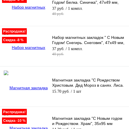
Годом! Белка. Синичка", 47х49 мм,
4шт
37 руб.
/ 1 компл.
40 руб.
Распродажа!
Набор магнитных закладок " С Новым
Скидка -8 %
Годом! Снегирь. Снеговик", 47х49 мм,
4шт
37 руб.
/ 1 компл.
40 руб.
Магнитная закладка "С Рождеством
Христовым. Дед Мороз в санях. Лиса.
Заяц", 35х95 мм
15.70 руб.
/ 1 шт
Распродажа!
Магнитная закладка "С Новым годом
Скидка -10 %
и Рождеством. Храм", 35х95 мм