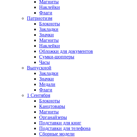
Магниты
Наклейки
Флаги
Патриотизм
Блокноты
Закладки
Значки
Магниты
Наклейки
Обложки для документов
Сумки-шопперы
Часы
Выпускной
Закладки
Значки
Медали
Флаги
1 Сентября
Блокноты
Канцтовары
Магниты
Органайзеры
Подставки для книг
Подставки для телефона
Сборные модели