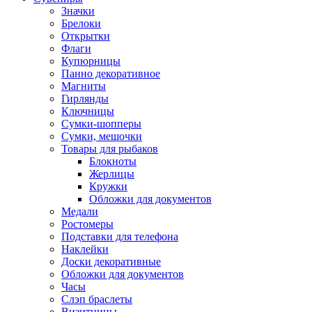
Значки
Брелоки
Открытки
Флаги
Купюрницы
Панно декоративное
Магниты
Гирлянды
Ключницы
Сумки-шопперы
Сумки, мешочки
Товары для рыбаков
Блокноты
Жерлицы
Кружки
Обложки для документов
Медали
Ростомеры
Подставки для телефона
Наклейки
Доски декоративные
Обложки для документов
Часы
Слэп браслеты
Визитницы