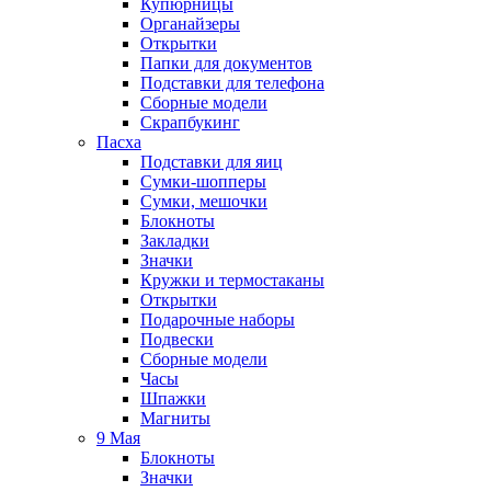
Купюрницы
Органайзеры
Открытки
Папки для документов
Подставки для телефона
Сборные модели
Скрапбукинг
Пасха
Подставки для яиц
Сумки-шопперы
Сумки, мешочки
Блокноты
Закладки
Значки
Кружки и термостаканы
Открытки
Подарочные наборы
Подвески
Сборные модели
Часы
Шпажки
Магниты
9 Мая
Блокноты
Значки