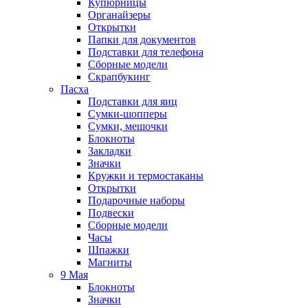
Купюрницы
Органайзеры
Открытки
Папки для документов
Подставки для телефона
Сборные модели
Скрапбукинг
Пасха
Подставки для яиц
Сумки-шопперы
Сумки, мешочки
Блокноты
Закладки
Значки
Кружки и термостаканы
Открытки
Подарочные наборы
Подвески
Сборные модели
Часы
Шпажки
Магниты
9 Мая
Блокноты
Значки