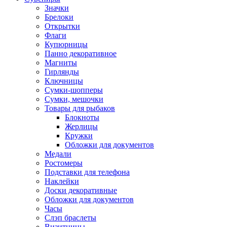
Значки
Брелоки
Открытки
Флаги
Купюрницы
Панно декоративное
Магниты
Гирлянды
Ключницы
Сумки-шопперы
Сумки, мешочки
Товары для рыбаков
Блокноты
Жерлицы
Кружки
Обложки для документов
Медали
Ростомеры
Подставки для телефона
Наклейки
Доски декоративные
Обложки для документов
Часы
Слэп браслеты
Визитницы