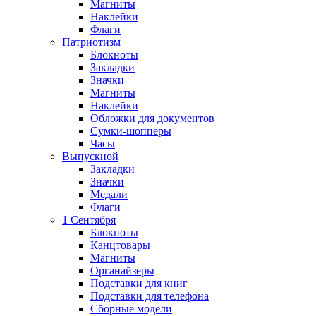
Магниты
Наклейки
Флаги
Патриотизм
Блокноты
Закладки
Значки
Магниты
Наклейки
Обложки для документов
Сумки-шопперы
Часы
Выпускной
Закладки
Значки
Медали
Флаги
1 Сентября
Блокноты
Канцтовары
Магниты
Органайзеры
Подставки для книг
Подставки для телефона
Сборные модели