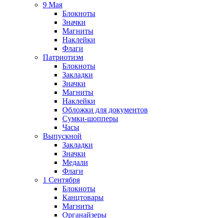
9 Мая
Блокноты
Значки
Магниты
Наклейки
Флаги
Патриотизм
Блокноты
Закладки
Значки
Магниты
Наклейки
Обложки для документов
Сумки-шопперы
Часы
Выпускной
Закладки
Значки
Медали
Флаги
1 Сентября
Блокноты
Канцтовары
Магниты
Органайзеры