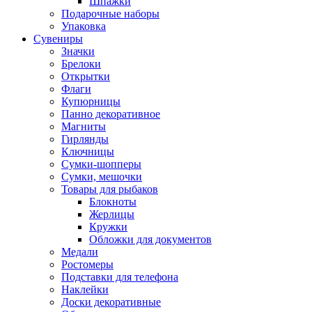
Шпажки
Подарочные наборы
Упаковка
Сувениры
Значки
Брелоки
Открытки
Флаги
Купюрницы
Панно декоративное
Магниты
Гирлянды
Ключницы
Сумки-шопперы
Сумки, мешочки
Товары для рыбаков
Блокноты
Жерлицы
Кружки
Обложки для документов
Медали
Ростомеры
Подставки для телефона
Наклейки
Доски декоративные