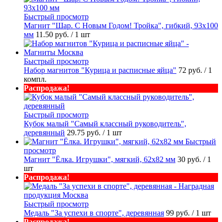
Быстрый просмотр
Магнит "Шар. С Новым Годом! Тройка", гибкий, 93х100
мм
11.50 руб.
/ 1 шт
Быстрый просмотр
Набор магнитов "Курица и расписные яйца"
72 руб.
/ 1
компл.
Распродажа!
Быстрый просмотр
Кубок малый "Самый классный руководитель",
деревянный
29.75 руб.
/ 1 шт
Быстрый
просмотр
Магнит "Ёлка. Игрушки", мягкий, 62х82 мм
30 руб.
/ 1
шт
Распродажа!
Быстрый просмотр
Медаль "За успехи в спорте", деревянная
99 руб.
/ 1 шт
Распродажа!