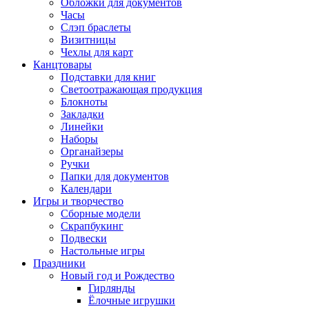
Обложки для документов
Часы
Слэп браслеты
Визитницы
Чехлы для карт
Канцтовары
Подставки для книг
Светоотражающая продукция
Блокноты
Закладки
Линейки
Наборы
Органайзеры
Ручки
Папки для документов
Календари
Игры и творчество
Сборные модели
Скрапбукинг
Подвески
Настольные игры
Праздники
Новый год и Рождество
Гирлянды
Ёлочные игрушки