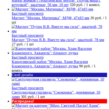
Набор значков с георгиевской лентой "Голубь мира с
веточкой", закатные, 56 мм, 10 шт
320 руб.
/ 1 компл.
Быстрый просмотр
Магнит "Москва. Матрешка", МДФ, 47х83 мм
26 руб.
/ 1
шт
Быстрый просмотр
Магнит "Путин В.В. Вместе мы сила", закатной, 78 мм
27 руб.
/ 1 шт
Быстрый просмотр
Канцелярский набор "Москва. Храм Василия
Блаженного. Акварель": блокнот, ручка
90 руб.
/ 1
компл.
Свой дизайн
Быстрый просмотр
Светодиодная гирлянда "Снежинки", деревянная, 10
ламп
301 руб.
/ 1 шт
Распродажа!