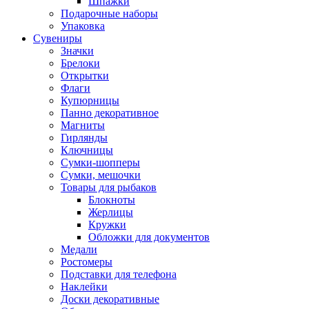
Шпажки
Подарочные наборы
Упаковка
Сувениры
Значки
Брелоки
Открытки
Флаги
Купюрницы
Панно декоративное
Магниты
Гирлянды
Ключницы
Сумки-шопперы
Сумки, мешочки
Товары для рыбаков
Блокноты
Жерлицы
Кружки
Обложки для документов
Медали
Ростомеры
Подставки для телефона
Наклейки
Доски декоративные