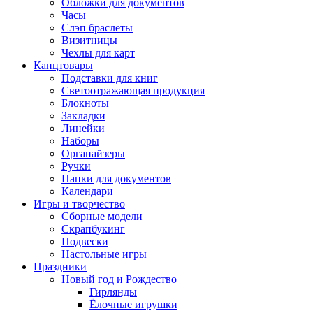
Обложки для документов
Часы
Слэп браслеты
Визитницы
Чехлы для карт
Канцтовары
Подставки для книг
Светоотражающая продукция
Блокноты
Закладки
Линейки
Наборы
Органайзеры
Ручки
Папки для документов
Календари
Игры и творчество
Сборные модели
Скрапбукинг
Подвески
Настольные игры
Праздники
Новый год и Рождество
Гирлянды
Ёлочные игрушки