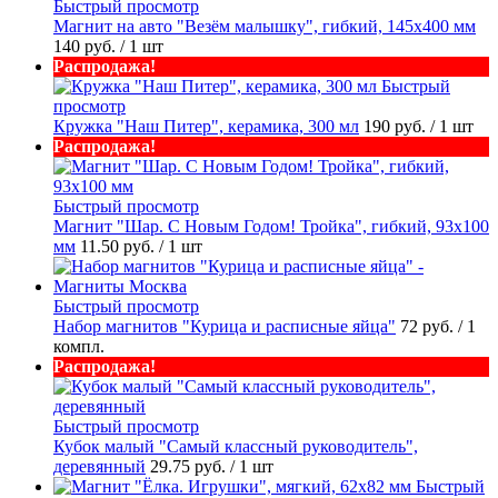
Быстрый просмотр
Магнит на авто "Везём малышку", гибкий, 145х400 мм
140 руб.
/ 1 шт
Распродажа!
Быстрый
просмотр
Кружка "Наш Питер", керамика, 300 мл
190 руб.
/ 1 шт
Распродажа!
Быстрый просмотр
Магнит "Шар. С Новым Годом! Тройка", гибкий, 93х100
мм
11.50 руб.
/ 1 шт
Быстрый просмотр
Набор магнитов "Курица и расписные яйца"
72 руб.
/ 1
компл.
Распродажа!
Быстрый просмотр
Кубок малый "Самый классный руководитель",
деревянный
29.75 руб.
/ 1 шт
Быстрый