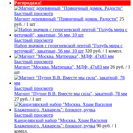
Распродажа!
Быстрый просмотр
Магнит деревянный "Пряничный домик. Радости"
25
руб.
/ 1 шт
Быстрый просмотр
Набор значков с георгиевской лентой "Голубь мира с
веточкой", закатные, 56 мм, 10 шт
320 руб.
/ 1 компл.
Быстрый просмотр
Магнит "Москва. Матрешка", МДФ, 47х83 мм
26 руб.
/ 1
шт
Быстрый просмотр
Магнит "Путин В.В. Вместе мы сила", закатной, 78 мм
27 руб.
/ 1 шт
Быстрый просмотр
Канцелярский набор "Москва. Храм Василия
Блаженного. Акварель": блокнот, ручка
90 руб.
/ 1
компл.