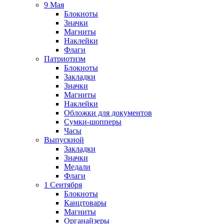
9 Мая
Блокноты
Значки
Магниты
Наклейки
Флаги
Патриотизм
Блокноты
Закладки
Значки
Магниты
Наклейки
Обложки для документов
Сумки-шопперы
Часы
Выпускной
Закладки
Значки
Медали
Флаги
1 Сентября
Блокноты
Канцтовары
Магниты
Органайзеры