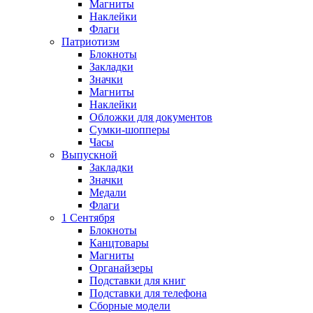
Магниты
Наклейки
Флаги
Патриотизм
Блокноты
Закладки
Значки
Магниты
Наклейки
Обложки для документов
Сумки-шопперы
Часы
Выпускной
Закладки
Значки
Медали
Флаги
1 Сентября
Блокноты
Канцтовары
Магниты
Органайзеры
Подставки для книг
Подставки для телефона
Сборные модели