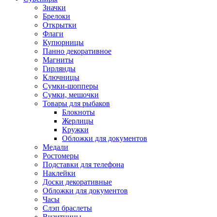
Значки
Брелоки
Открытки
Флаги
Купюрницы
Панно декоративное
Магниты
Гирлянды
Ключницы
Сумки-шопперы
Сумки, мешочки
Товары для рыбаков
Блокноты
Жерлицы
Кружки
Обложки для документов
Медали
Ростомеры
Подставки для телефона
Наклейки
Доски декоративные
Обложки для документов
Часы
Слэп браслеты
Визитницы