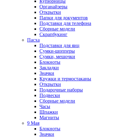
Купюрницы
Органайзеры
Открытки
Папки для документов
Подставки для телефона
Сборные модели
Скрапбукинг
Пасха
Подставки для яиц
Сумки-шопперы
Сумки, мешочки
Блокноты
Закладки
Значки
Кружки и термостаканы
Открытки
Подарочные наборы
Подвески
Сборные модели
Часы
Шпажки
Магниты
9 Мая
Блокноты
Значки