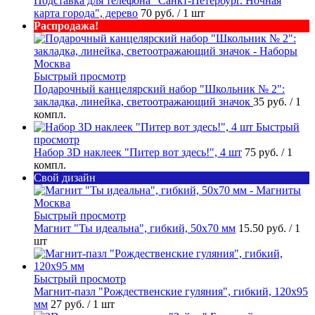
Подставка для телефона "Санкт-Петербург. Ночная
карта города", дерево
70 руб.
/ 1 шт
Распродажа!
Быстрый просмотр
Подарочный канцелярский набор "Школьник № 2":
закладка, линейка, светоотражающий значок
35 руб.
/ 1
компл.
Быстрый
просмотр
Набор 3D наклеек "Питер вот здесь!", 4 шт
75 руб.
/ 1
компл.
Свой дизайн
Быстрый просмотр
Магнит "Ты идеальна", гибкий, 50х70 мм
15.50 руб.
/ 1
шт
Быстрый просмотр
Магнит-пазл "Рождественские гуляния", гибкий, 120х95
мм
27 руб.
/ 1 шт