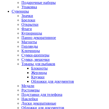
Подарочные наборы
Упаковка
Сувениры
Значки
Брелоки
Открытки
Флаги
Купюрницы
Панно декоративное
Магниты
Гирлянды
Ключницы
Сумки-шопперы
Сумки, мешочки
Товары для рыбаков
Блокноты
Жерлицы
Кружки
Обложки для документов
Медали
Ростомеры
Подставки для телефона
Наклейки
Доски декоративные
Обложки для документов