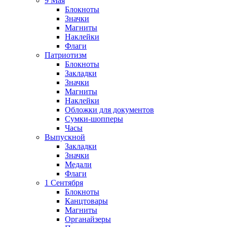
9 Мая
Блокноты
Значки
Магниты
Наклейки
Флаги
Патриотизм
Блокноты
Закладки
Значки
Магниты
Наклейки
Обложки для документов
Сумки-шопперы
Часы
Выпускной
Закладки
Значки
Медали
Флаги
1 Сентября
Блокноты
Канцтовары
Магниты
Органайзеры