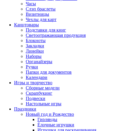
Часы
Слэп браслеты
Визитницы
Чехлы для карт
Канцтовары
Подставки для книг
Светоотражающая продукция
Блокноты
Закладки
Линейки
Наборы
Органайзеры
Ручки
Папки для документов
Календари
Игры и творчество
Сборные модели
Скрапбукинг
Подвески
Настольные игры
Праздники
Новый год и Рождество
Гирлянды
Ёлочные игрушки
Игрушки для раскрашивания