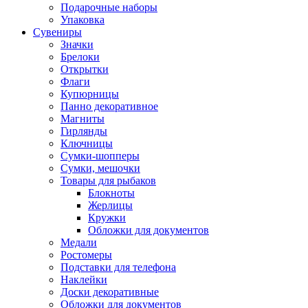
Подарочные наборы
Упаковка
Сувениры
Значки
Брелоки
Открытки
Флаги
Купюрницы
Панно декоративное
Магниты
Гирлянды
Ключницы
Сумки-шопперы
Сумки, мешочки
Товары для рыбаков
Блокноты
Жерлицы
Кружки
Обложки для документов
Медали
Ростомеры
Подставки для телефона
Наклейки
Доски декоративные
Обложки для документов