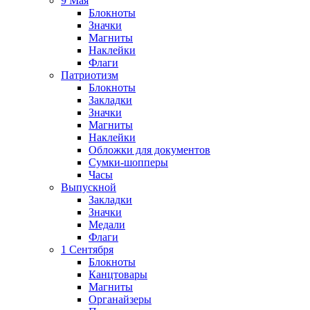
9 Мая
Блокноты
Значки
Магниты
Наклейки
Флаги
Патриотизм
Блокноты
Закладки
Значки
Магниты
Наклейки
Обложки для документов
Сумки-шопперы
Часы
Выпускной
Закладки
Значки
Медали
Флаги
1 Сентября
Блокноты
Канцтовары
Магниты
Органайзеры