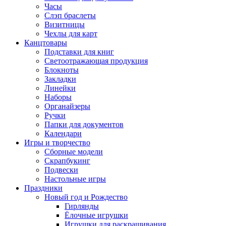
Часы
Слэп браслеты
Визитницы
Чехлы для карт
Канцтовары
Подставки для книг
Светоотражающая продукция
Блокноты
Закладки
Линейки
Наборы
Органайзеры
Ручки
Папки для документов
Календари
Игры и творчество
Сборные модели
Скрапбукинг
Подвески
Настольные игры
Праздники
Новый год и Рождество
Гирлянды
Ёлочные игрушки
Игрушки для раскрашивания