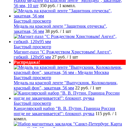
Набор медалей на красной ленте "Молодец", закатные,
56 мм, 10 шт
350 руб.
/ 1 компл.
Быстрый просмотр
Медаль на красной ленте "Защитник отечесва",
закатная, 56 мм
38 руб.
/ 1 шт
Быстрый просмотр
Магнит-пазл "С Рождеством Христовым! Ангел",
гибкий, 120х95 мм
27 руб.
/ 1 шт
Распродажа!
Быстрый просмотр
Медаль на красной ленте "Выпускник. Колокольчик,
красный фон", закатная, 56 мм
22 руб.
/ 1 шт
Быстрый просмотр
Канцелярский набор "В. В. Путин. Граница России
нигде не заканчивается!": блокнот, ручка
115 руб.
/ 1
компл.