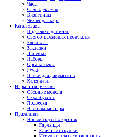
Часы
Слэп браслеты
Визитницы
Чехлы для карт
Канцтовары
Подставки для книг
Светоотражающая продукция
Блокноты
Закладки
Линейки
Наборы
Органайзеры
Ручки
Папки для документов
Календари
Игры и творчество
Сборные модели
Скрапбукинг
Подвески
Настольные игры
Праздники
Новый год и Рождество
Гирлянды
Ёлочные игрушки
Игрушки для раскрашивания