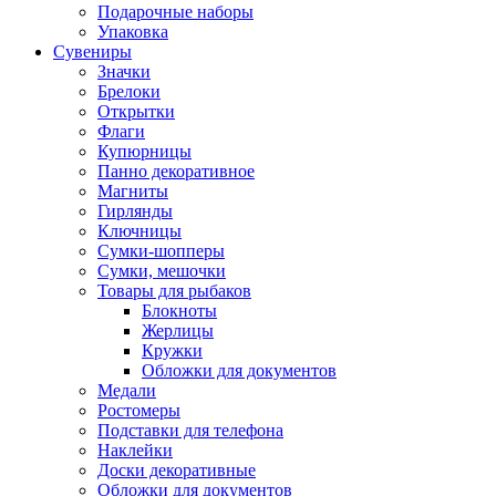
Подарочные наборы
Упаковка
Сувениры
Значки
Брелоки
Открытки
Флаги
Купюрницы
Панно декоративное
Магниты
Гирлянды
Ключницы
Сумки-шопперы
Сумки, мешочки
Товары для рыбаков
Блокноты
Жерлицы
Кружки
Обложки для документов
Медали
Ростомеры
Подставки для телефона
Наклейки
Доски декоративные
Обложки для документов