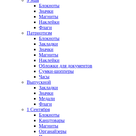
9 Мая
Блокноты
Значки
Магниты
Наклейки
Флаги
Патриотизм
Блокноты
Закладки
Значки
Магниты
Наклейки
Обложки для документов
Сумки-шопперы
Часы
Выпускной
Закладки
Значки
Медали
Флаги
1 Сентября
Блокноты
Канцтовары
Магниты
Органайзеры