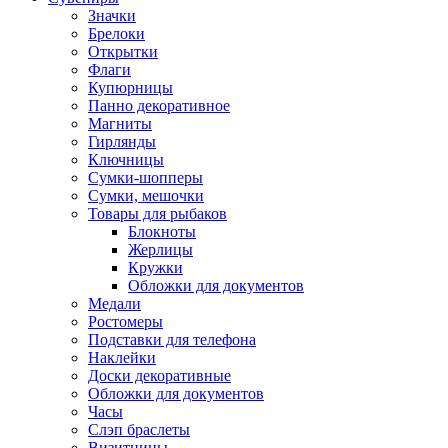
Значки
Брелоки
Открытки
Флаги
Купюрницы
Панно декоративное
Магниты
Гирлянды
Ключницы
Сумки-шопперы
Сумки, мешочки
Товары для рыбаков
Блокноты
Жерлицы
Кружки
Обложки для документов
Медали
Ростомеры
Подставки для телефона
Наклейки
Доски декоративные
Обложки для документов
Часы
Слэп браслеты
Визитницы