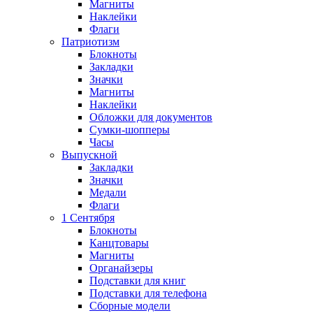
Магниты
Наклейки
Флаги
Патриотизм
Блокноты
Закладки
Значки
Магниты
Наклейки
Обложки для документов
Сумки-шопперы
Часы
Выпускной
Закладки
Значки
Медали
Флаги
1 Сентября
Блокноты
Канцтовары
Магниты
Органайзеры
Подставки для книг
Подставки для телефона
Сборные модели