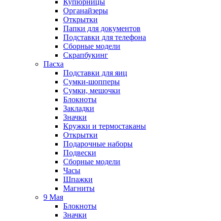
Купюрницы
Органайзеры
Открытки
Папки для документов
Подставки для телефона
Сборные модели
Скрапбукинг
Пасха
Подставки для яиц
Сумки-шопперы
Сумки, мешочки
Блокноты
Закладки
Значки
Кружки и термостаканы
Открытки
Подарочные наборы
Подвески
Сборные модели
Часы
Шпажки
Магниты
9 Мая
Блокноты
Значки