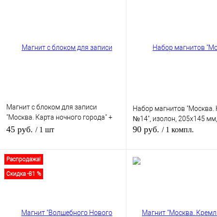
Магнит с блоком для записи
Набор магнитов "Москва.
"Москва. Карта ночного города" +
№14", изолон, 205х145 мм,
запасной блок
45 руб.
90 руб.
/ 1 шт
/ 1 компл.
Распродажа!
В корзину
В кор
Скидка -81 %
В избранное
В
В избранное
наличии
наличи