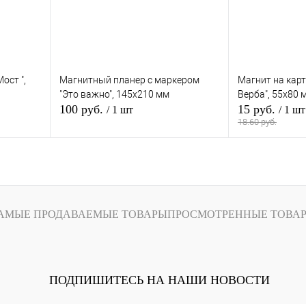
ост ",
Магнитный планер с маркером
Магнит на карт
"Это важно", 145х210 мм
Верба", 55х80 
100 руб.
15 руб.
/ 1 шт
/ 1 шт
18.60 руб.
зину
В корзину
В
В избранное
В
В избранное
и
наличии
АМЫЕ ПРОДАВАЕМЫЕ ТОВАРЫ
ПРОСМОТРЕННЫЕ ТОВА
ПОДПИШИТЕСЬ НА НАШИ НОВОСТИ