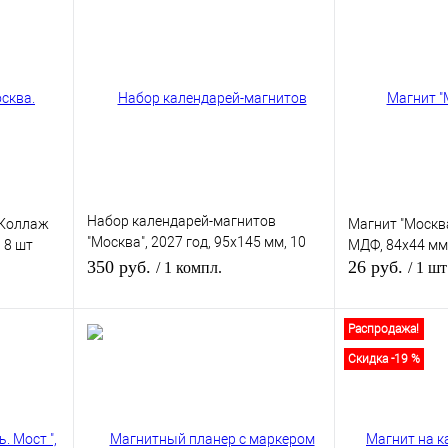
Набор календарей-магнитов
 Коллаж
Магнит "Москва
"Москва", 2027 год, 95х145 мм, 10
 8 шт
МДФ, 84х44 мм
штук
350 руб.
26 руб.
/ 1 компл.
/ 1 шт
Распродажа!
зину
В корзину
Скидка -19 %
В
В избранное
В
В избранное
и
наличии