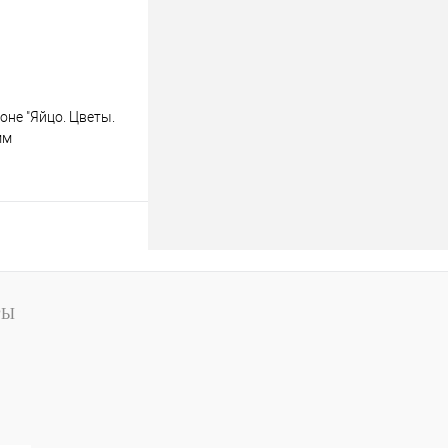
оне "Яйцо. Цветы.
мм
В корзину
В
РЫ
наличии