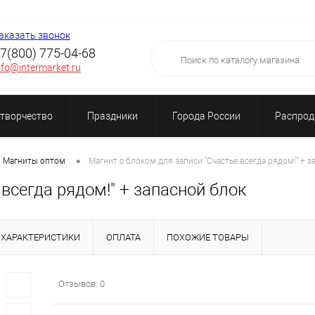
аказать звонок
7(800) 775-04-68
nfo@intermarket.ru
 творчество
Праздники
Города России
Распро
•
Магниты оптом
Магнит с блоком для записи "Счастье всегда рядом!" + з
всегда рядом!" + запасной блок
ХАРАКТЕРИСТИКИ
ОПЛАТА
ПОХОЖИЕ ТОВАРЫ
Отзывов: 0