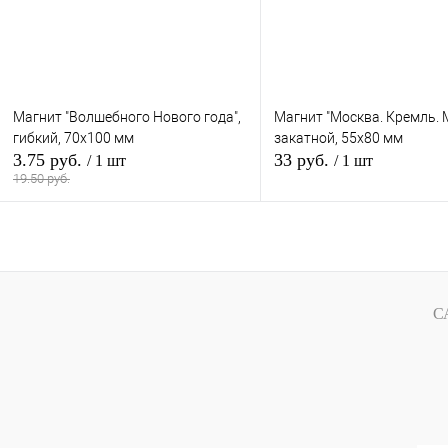
Магнит "Волшебного Нового года",
Магнит "Москва. Кремль. М
гибкий, 70х100 мм
закатной, 55х80 мм
3.75 руб.
33 руб.
/ 1 шт
/ 1 шт
19.50 руб.
В кор
В корзину
В избранное
В избранное
В
наличи
С
наличии